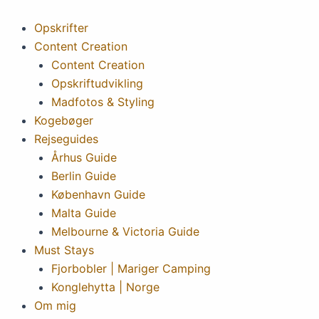
Gå
til
Opskrifter
indholdet
Content Creation
Content Creation
Opskriftudvikling
Madfotos & Styling
Kogebøger
Rejseguides
Århus Guide
Berlin Guide
København Guide
Malta Guide
Melbourne & Victoria Guide
Must Stays
Fjorbobler | Mariger Camping
Konglehytta | Norge
Om mig