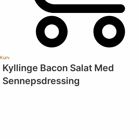
Kurv
Kyllinge Bacon Salat Med
Sennepsdressing
Vælg
kategori
Select content