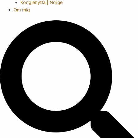
Konglehytta | Norge
Om mig