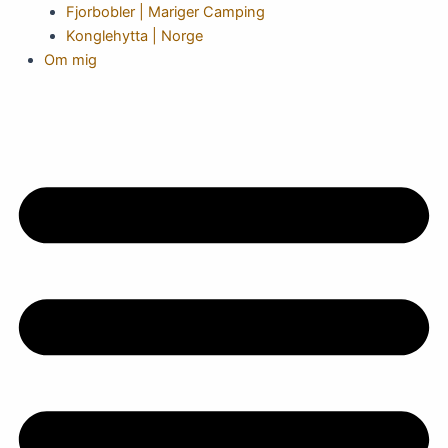
Fjorbobler | Mariger Camping
Konglehytta | Norge
Om mig