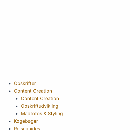
Gå
til
indholdet
Opskrifter
Content Creation
Content Creation
Opskriftudvikling
Madfotos & Styling
Kogebøger
Rejseguides