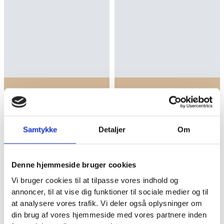
Tilberedning: 25 min.
Tilberedning: 45 min.
Orsotto Med
Samtykke
Detaljer
Om
Tomater &
Asiatisk Nudelsalat
Mascarpone
Denne hjemmeside bruger cookies
SE OPSKRIFTEN
SE OPSKRIFTEN
Vi bruger cookies til at tilpasse vores indhold og
annoncer, til at vise dig funktioner til sociale medier og til
at analysere vores trafik. Vi deler også oplysninger om
din brug af vores hjemmeside med vores partnere inden