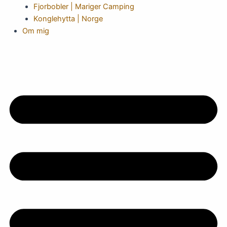
Fjorbobler | Mariger Camping
Konglehytta | Norge
Om mig