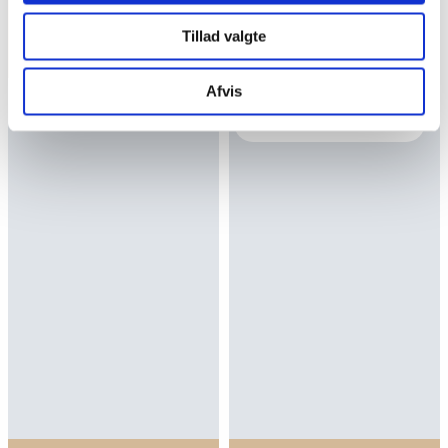
Tillad valgte
SE OPSKRIFTEN
SE OPSKRIFTEN
Afvis
Samarbejde: Konglehytta