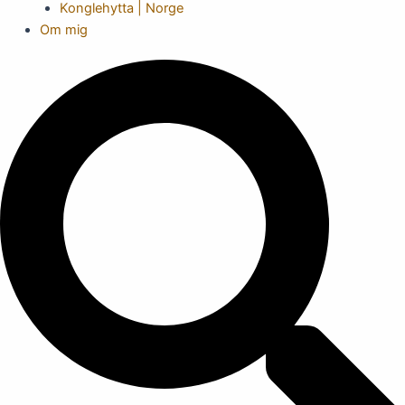
Konglehytta | Norge
Om mig