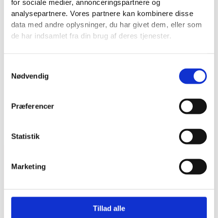
for sociale medier, annonceringspartnere og
analysepartnere. Vores partnere kan kombinere disse
data med andre oplysninger, du har givet dem, eller som
de har indsamlet fra din brug af deres tjenester.
Samtykkevalg
Nødvendig
Præferencer
Statistik
Tilberedning: 20 min.
Tilberedning: 25 min.
Marketing
Mellemøstlig
Inspireret
Tillad alle
Kikærtesalat
Couscoussalat