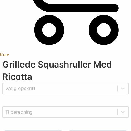
Kurv
Grillede Squashruller Med
Ricotta
Vælg kategori
Select content
Tidsforbrug
Select content