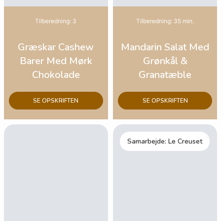
Tilberedning: 3
Tilberedning: 35 min.
Græskar Cashew
Mandarin Salat Med
Barer Med Mørk
Grønkål &
Chokolade
Granatæble
SE OPSKRIFTEN
SE OPSKRIFTEN
Samarbejde: Le Creuset