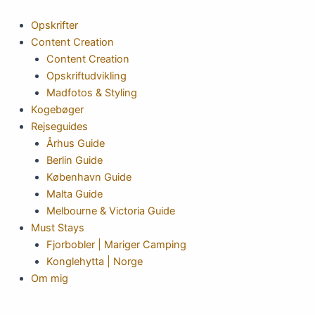
Gå
til
Opskrifter
indholdet
Content Creation
Content Creation
Opskriftudvikling
Madfotos & Styling
Kogebøger
Rejseguides
Århus Guide
Berlin Guide
København Guide
Malta Guide
Melbourne & Victoria Guide
Must Stays
Fjorbobler | Mariger Camping
Konglehytta | Norge
Om mig