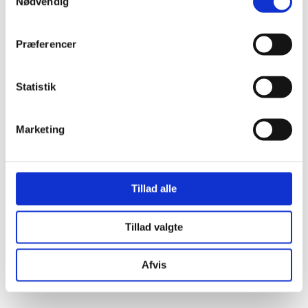
Nødvendig
Præferencer
Statistik
Marketing
Tillad alle
Foodcoma x Vælgbælg
Tilberedning: 45 min.
Kikærtekugler Med Citron, Kokos & Hvid
Tillad valgte
Chokolade
SE OPSKRIFTEN
Afvis