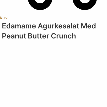
Kurv
Edamame Agurkesalat Med
Peanut Butter Crunch
Vælg
kategori
Select content
Tidsforbrug
Select content