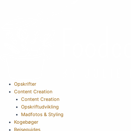
Gå
til
indholdet
Opskrifter
Content Creation
Content Creation
Opskriftudvikling
Madfotos & Styling
Kogebøger
Rejseguides