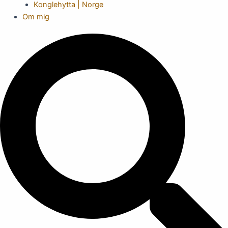
Konglehytta | Norge
Om mig