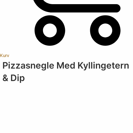
Kurv
Pizzasnegle Med Kyllingetern
& Dip
Vælg
kategori
Select content