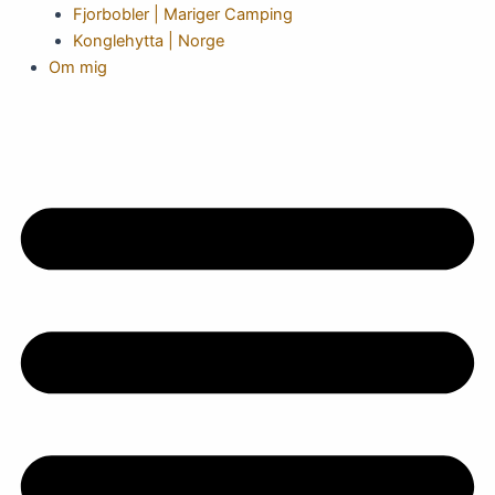
Fjorbobler | Mariger Camping
Konglehytta | Norge
Om mig