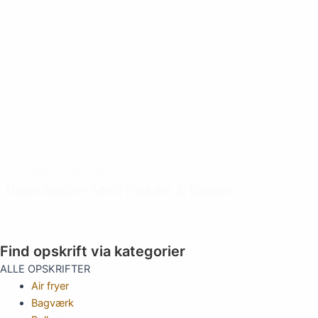
Tilberedning: 45 min.
Dadelkugler Med Riskiks & Banan
SE OPSKRIFTEN
Vis flere
Find opskrift via kategorier
ALLE OPSKRIFTER
Air fryer
Bagværk