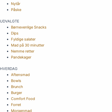
Nytår
Påske
UDVALGTE
Børnevenlige Snacks
Dips
Fyldige salater
Mad på 30 minutter
Nemme retter
Pandekager
HVERDAG
Aftensmad
Bowls
Brunch
Burger
Comfort Food
Forret
Morgenmad