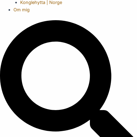
Konglehytta | Norge
Om mig