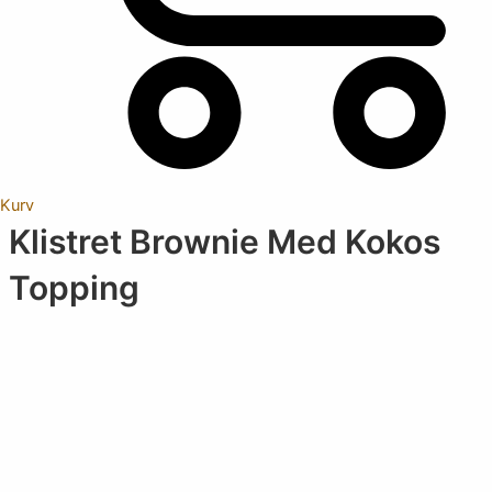
Kurv
Klistret Brownie Med Kokos
Topping
Vælg
kategori
Select content