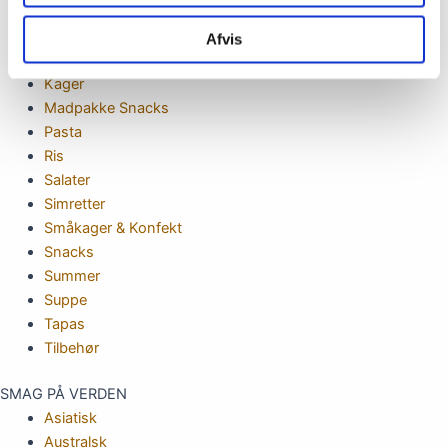
Finger food
Grillmad
Afvis
Is
Kager
Madpakke Snacks
Pasta
Ris
Salater
Simretter
Småkager & Konfekt
Snacks
Summer
Suppe
Tapas
Tilbehør
SMAG PÅ VERDEN
Asiatisk
Australsk