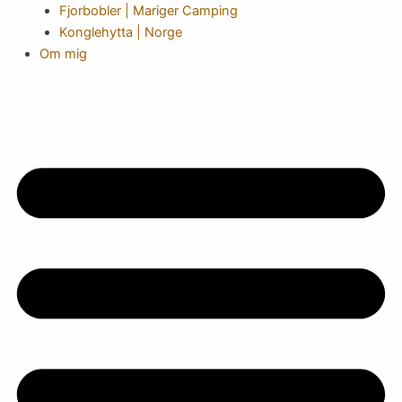
Fjorbobler | Mariger Camping
Konglehytta | Norge
Om mig