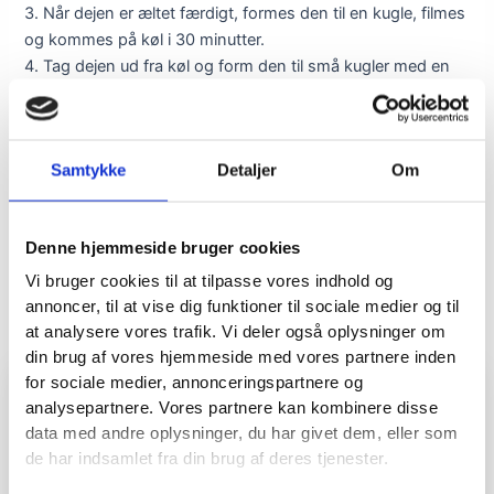
3. Når dejen er æltet færdigt, formes den til en kugle, filmes
og kommes på køl i 30 minutter.
4. Tag dejen ud fra køl og form den til små kugler med en
vægt på 45 gram. Kom kuglerne på køl, indtil chokoladen til
overtræk er klar.
5. Smelt chokoladen til overtræk over vandbad, kom
Samtykke
Detaljer
Om
krymmel i en dyb tallerken og separere Oreo kiksene fra
fyldet i midten og halver småkagerne, så det danner vinger
til flagermusene.
Denne hjemmeside bruger cookies
6. Vend forsigtigt kuglerne i chokoladen og anret dem
derefter på et stykke bagepapir. Sæt med det samme
Vi bruger cookies til at tilpasse vores indhold og
vinger i siderne på kuglerne og øjne som ønsket og drys
annoncer, til at vise dig funktioner til sociale medier og til
med krymmel, inden chokoladen størkner.
at analysere vores trafik. Vi deler også oplysninger om
7. Opbevar kuglerne i en lufttæt beholder på køl.
din brug af vores hjemmeside med vores partnere inden
for sociale medier, annonceringspartnere og
analysepartnere. Vores partnere kan kombinere disse
data med andre oplysninger, du har givet dem, eller som
de har indsamlet fra din brug af deres tjenester.