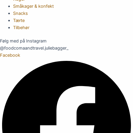
Småkager & konfekt
Snacks
Tærte
Tilbehør
Følg med på Instagram
@foodcomaandtravel.juliebagger_
Facebook