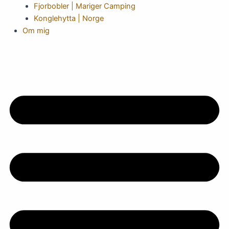
Fjorbobler | Mariger Camping
Konglehytta | Norge
Om mig