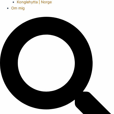
Konglehytta | Norge
Om mig