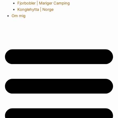
Fjorbobler | Mariger Camping
Konglehytta | Norge
Om mig