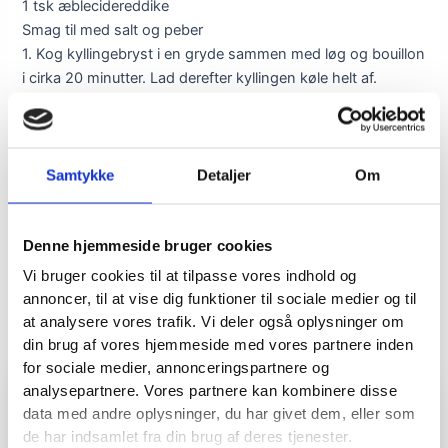
1 tsk æblecidereddike
Smag til med salt og peber
1. Kog kyllingebryst i en gryde sammen med løg og bouillon
i cirka 20 minutter. Lad derefter kyllingen køle helt af.
2. Tænd ovnen på 200 grader varmluft og beklæd en
bageplade med et stykke bagepapir.
3. Fordel bacon ud over bagepladen og bag det i ovnen i
cirka 12 minutter, indtil det er sprødt.
Samtykke
Detaljer
Om
4. I mellemtiden anrettes salatbladene på et fad og
grøntsagerne skæres ud som anvist.
5. Ryst alle ingredienserne til dressingen sammen og sæt
Denne hjemmeside bruger cookies
den til side, indtil brug.
Vi bruger cookies til at tilpasse vores indhold og
6. Riv kyllingen i strimler og hak den bagte bacon groft.
annoncer, til at vise dig funktioner til sociale medier og til
7. Vend kyllingen med salatbladene og top derefter salten
at analysere vores trafik. Vi deler også oplysninger om
med tomat, mozzarella og avocado.
din brug af vores hjemmeside med vores partnere inden
8 Drys som det sidste salaten med bacon og dressing.
for sociale medier, annonceringspartnere og
analysepartnere. Vores partnere kan kombinere disse
data med andre oplysninger, du har givet dem, eller som
de har indsamlet fra din brug af deres tjenester.