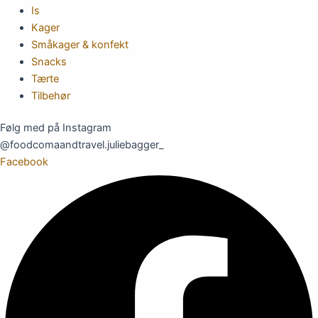
Is
Kager
Småkager & konfekt
Snacks
Tærte
Tilbehør
Følg med på Instagram
@foodcomaandtravel.juliebagger_
Facebook