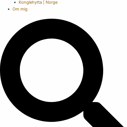
Konglehytta | Norge
Om mig