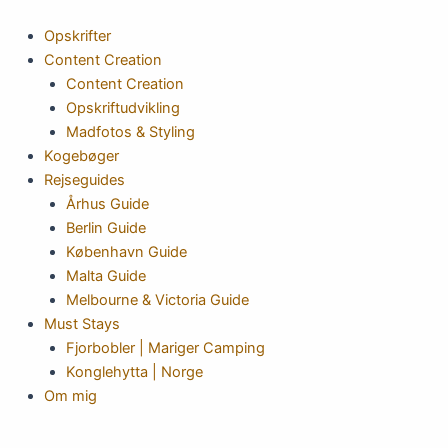
Gå
til
Opskrifter
indholdet
Content Creation
Content Creation
Opskriftudvikling
Madfotos & Styling
Kogebøger
Rejseguides
Århus Guide
Berlin Guide
København Guide
Malta Guide
Melbourne & Victoria Guide
Must Stays
Fjorbobler | Mariger Camping
Konglehytta | Norge
Om mig