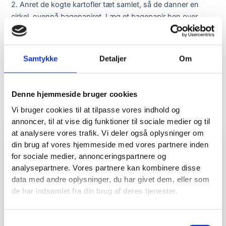
2. Anret de kogte kartofler tæt samlet, så de danner en
cirkel, ovenpå bagepapiret. Læg et bagepapir hen over
kartoflerne og pres dem, så de bliver “smashed”. Fjern
derefter bagepapiret og drys “kartoffelbunden” med revet
parmesan, salt og peber. Bag kartoffelbunden i ovnen i 25
Samtykke
Detaljer
Om
minutter.
3. Bland i mellemtiden ingredienserne til dressingen
sammen.
Denne hjemmeside bruger cookies
4. Når tærten er kølet helt af toppes den med dressingen
Vi bruger cookies til at tilpasse vores indhold og
efterfulgt af laks, urter og rucola.
annoncer, til at vise dig funktioner til sociale medier og til
5. Server tærten med citron på siden.
at analysere vores trafik. Vi deler også oplysninger om
din brug af vores hjemmeside med vores partnere inden
for sociale medier, annonceringspartnere og
analysepartnere. Vores partnere kan kombinere disse
data med andre oplysninger, du har givet dem, eller som
de har indsamlet fra din brug af deres tjenester.
Samtykkevalg