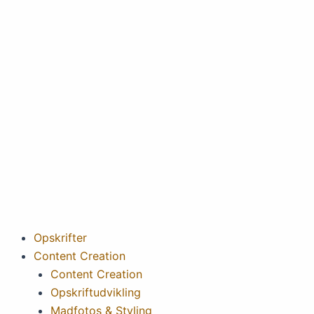
Gå
til
indholdet
Opskrifter
Content Creation
Content Creation
Opskriftudvikling
Madfotos & Styling