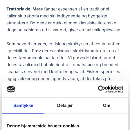
Trattoria del Mare
fanger essensen af en traditionel
italiensk trattoria med sin indbydende og hyggelige
atmosfære. Bordene er dækket med klassiske italienske
duge og udsigten ud til vandet, giver en hel unik oplevelse.
Som navnet antyder, er fisk og skaldyr en af restaurantens
specialiteter. Prøv deres calamari, skalddyrsmix eller en af
deres fænomenale pastaretter. Vi prøvede blandt andet
deres ravioli med buffalo ricotta i tomatsauce og breaded
seabass serveret med kartofler og salat. Fisken specielt var
rigtig lækker og der er ingen tvivl om, at der fokus på
kvalitet frem for kvantitet.
Priserne afspejler sig i madens kvalitet.
Samtykke
Detaljer
Om
Er du nysgerrig på mere, kan du følge caféen
her
– Vil du
udforske, blive inspireret og læse andre guides, klik
her.
Denne hjemmeside bruger cookies