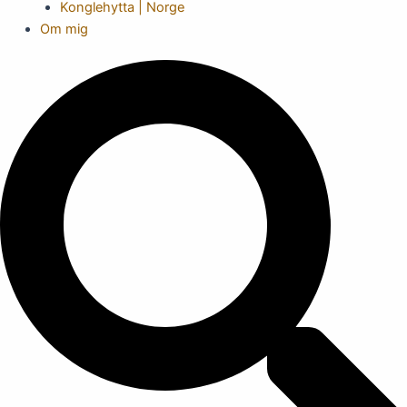
Konglehytta | Norge
Om mig