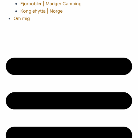
Fjorbobler | Mariger Camping
Konglehytta | Norge
Om mig