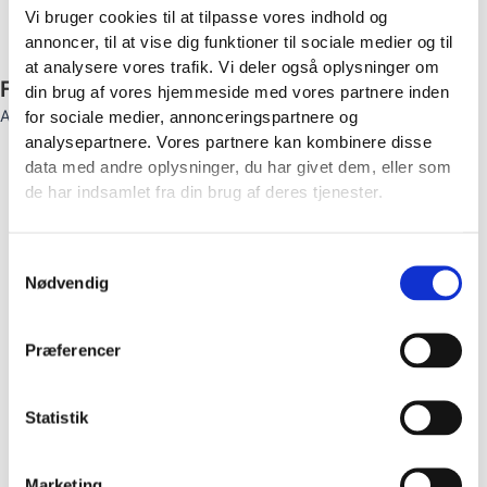
Vi bruger cookies til at tilpasse vores indhold og
PREVIOUS
NEXT
annoncer, til at vise dig funktioner til sociale medier og til
at analysere vores trafik. Vi deler også oplysninger om
Find opskrift via kategorier
din brug af vores hjemmeside med vores partnere inden
ALLE OPSKRIFTER
for sociale medier, annonceringspartnere og
Air fryer
analysepartnere. Vores partnere kan kombinere disse
data med andre oplysninger, du har givet dem, eller som
Bagværk
de har indsamlet fra din brug af deres tjenester.
Boller
Brød
Børnevenlig mad
Samtykkevalg
Dessert
Nødvendig
Dips
Drikke
Præferencer
Finger food
Grillmad
Is
Statistik
Kager
Madpakke Snacks
Pasta
Marketing