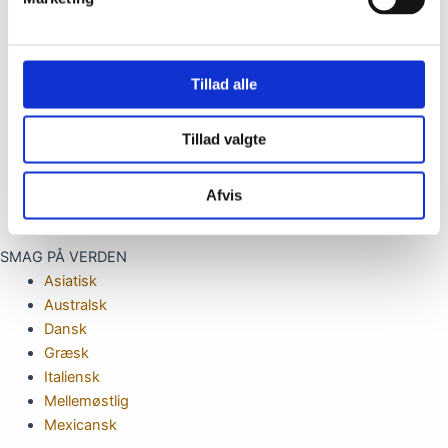
Ris
Salater
Simretter
Tillad alle
Småkager & Konfekt
Snacks
Summer
Tillad valgte
Suppe
Tapas
Afvis
Tilbehør
SMAG PÅ VERDEN
Asiatisk
Australsk
Dansk
Græsk
Italiensk
Mellemøstlig
Mexicansk