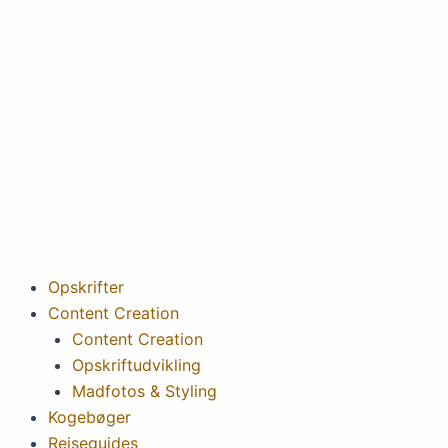
Gå
til
indholdet
Opskrifter
Content Creation
Content Creation
Opskriftudvikling
Madfotos & Styling
Kogebøger
Rejseguides